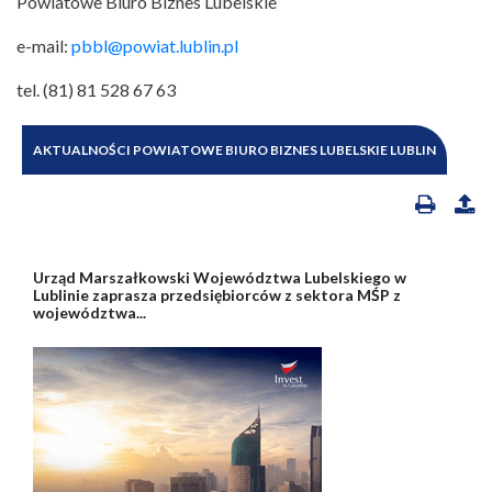
Powiatowe Biuro Biznes Lubelskie
e-mail:
pbbl@powiat.lublin.pl
tel. (81) 81 528 67 63
AKTUALNOŚCI POWIATOWE BIURO BIZNES LUBELSKIE LUBLIN
Urząd Marszałkowski Województwa Lubelskiego w
Lublinie zaprasza przedsiębiorców z sektora MŚP z
województwa...