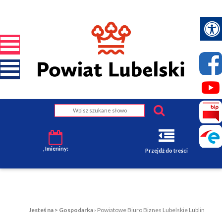
, Imieniny:
Przejdż do treści
Jesteś na >
Gospodarka
›
Powiatowe Biuro Biznes Lubelskie Lublin