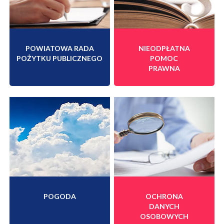
POWIATOWA RADA
NIEODPŁATNA
POŻYTKU PUBLICZNEGO
POMOC
PRAWNA
POGODA
OCHRONA
DANYCH
OSOBOWYCH