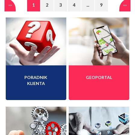
1
2
3
4
...
9
‹‹‹
›››
PORADNIK
GEOPORTAL
KLIENTA