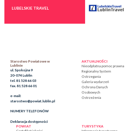
LUBELSKIE TRAVEL
Starostwo Powiatowe w
AKTUALNOŚCI
Lublinie
Nieodpłatna pomoc prawna
ul. Spokojna 9
Regionalny System
20-074 Lublin
Ostrzegania
tel. 81 528 66 03
Galeria wydarzeń
fax. 81 528 66 01
Ochrona Danych
Osobowych
e-mail:
Ostrzeżenia
starostwo@powiat.lublin.pl
NUMERY TELEFONÓW
Deklaracja dostępności
POWIAT
TURYSTYKA
Certyfikat jakości
Informacja turystyczna