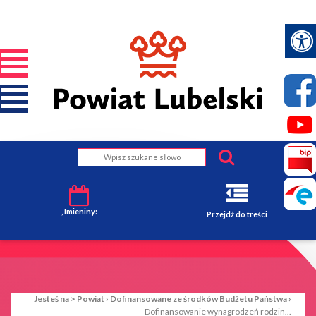
, Imieniny:
Przejdż do treści
Jesteś na >
Powiat
›
Dofinansowane ze środków Budżetu Państwa
›
Dofinansowanie wynagrodzeń rodzin...