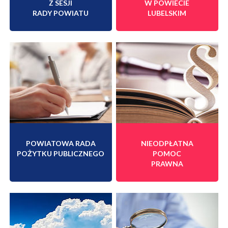
Z SESJI
W POWIECIE
RADY POWIATU
LUBELSKIM
POWIATOWA RADA
NIEODPŁATNA
POŻYTKU PUBLICZNEGO
POMOC
PRAWNA