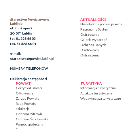
Starostwo Powiatowe w
AKTUALNOŚCI
Lublinie
Nieodpłatna pomoc prawna
ul. Spokojna 9
Regionalny System
20-074 Lublin
Ostrzegania
tel. 81 528 66 03
Galeria wydarzeń
fax. 81 528 66 01
Ochrona Danych
Osobowych
e-mail:
Ostrzeżenia
starostwo@powiat.lublin.pl
NUMERY TELEFONÓW
Deklaracja dostępności
POWIAT
TURYSTYKA
Certyfikat jakości
Informacja turystyczna
O Powiecie
Atrakcje turystyczne
Zarząd Powiatu
Wydawnictwa turystyczne
Rada Powiatu
Edukacja
Ochrona zdrowia
Ochrona Środowiska
Pomoc społeczna