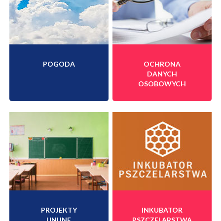
POGODA
OCHRONA
DANYCH
OSOBOWYCH
PROJEKTY
INKUBATOR
UNIJNE
PSZCZELARSTWA