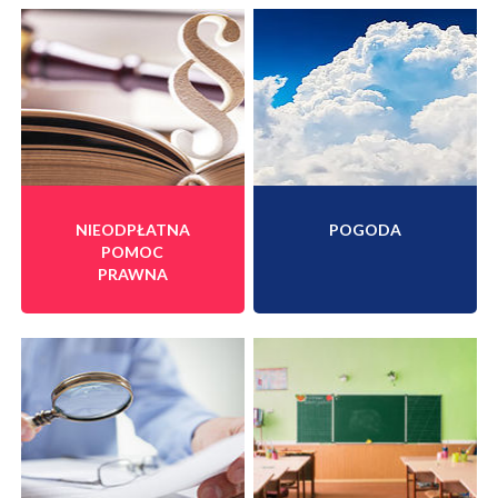
NIEODPŁATNA
POGODA
POMOC
PRAWNA