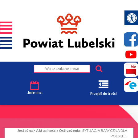
, Imieniny:
Przejdż do treści
Jesteś na >
Aktualności
›
Ostrzeżenia
›
SYTUACJA BARYCZNA DLA
POLSKI i...