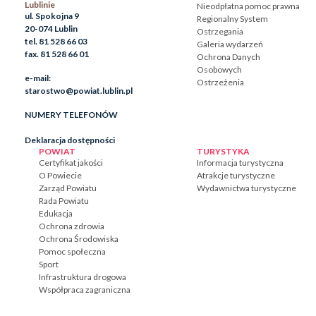
Lublinie
Nieodpłatna pomoc prawna
ul. Spokojna 9
Regionalny System
20-074 Lublin
Ostrzegania
tel. 81 528 66 03
Galeria wydarzeń
fax. 81 528 66 01
Ochrona Danych
Osobowych
e-mail:
Ostrzeżenia
starostwo@powiat.lublin.pl
NUMERY TELEFONÓW
Deklaracja dostępności
POWIAT
TURYSTYKA
Certyfikat jakości
Informacja turystyczna
O Powiecie
Atrakcje turystyczne
Zarząd Powiatu
Wydawnictwa turystyczne
Rada Powiatu
Edukacja
Ochrona zdrowia
Ochrona Środowiska
Pomoc społeczna
Sport
Infrastruktura drogowa
Współpraca zagraniczna