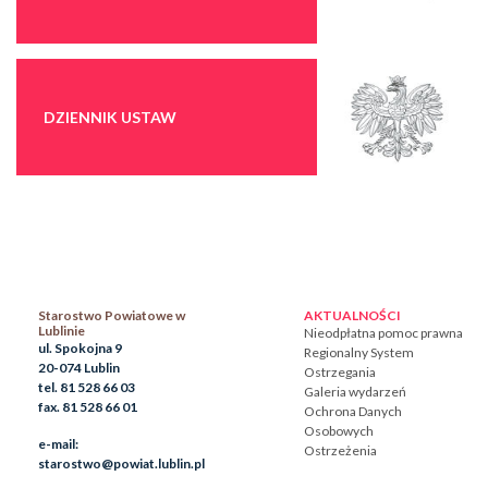
DZIENNIK USTAW
Starostwo Powiatowe w
AKTUALNOŚCI
Lublinie
Nieodpłatna pomoc prawna
ul. Spokojna 9
Regionalny System
20-074 Lublin
Ostrzegania
tel. 81 528 66 03
Galeria wydarzeń
fax. 81 528 66 01
Ochrona Danych
Osobowych
e-mail:
Ostrzeżenia
starostwo@powiat.lublin.pl