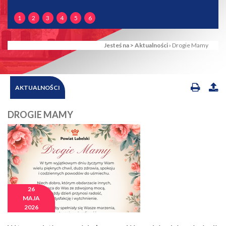
1
2
3
4
5
6
Jesteś na >
Aktualności
›
Drogie Mamy
AKTUALNOŚCI
DROGIE MAMY
26
MAJA
2026