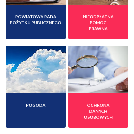
POWIATOWA RADA
NIEODPŁATNA
POŻYTKU PUBLICZNEGO
POMOC
PRAWNA
POGODA
OCHRONA
DANYCH
OSOBOWYCH