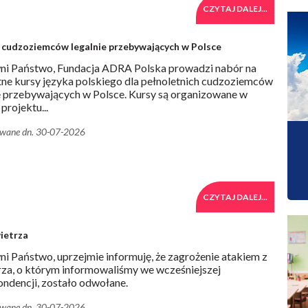
CZYTAJ DALEJ...
h cudzoziemców legalnie przebywających w Polsce
ni Państwo, Fundacja ADRA Polska prowadzi nabór na
ne kursy języka polskiego dla pełnoletnich cudzoziemców
e przebywających w Polsce. Kursy są organizowane w
projektu...
owane dn. 30-07-2026
CZYTAJ DALEJ...
ietrza
i Państwo, uprzejmie informuję, że zagrożenie atakiem z
za, o którym informowaliśmy we wcześniejszej
ndencji, zostało odwołane.
owane dn. 30-07-2026