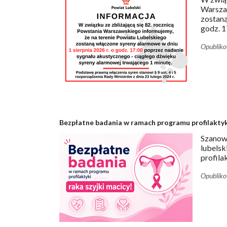
Warszaw
zostaną
godz. 17
Opublik
Bezpłatne badania w ramach programu profilaktyki
Szanow
lubelsk
profila
Opublik