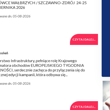
ÓWCE WAŁBRZYCH / SZCZAWNO-ZDRÓJ 24-25
IERNIKA 2026
owane dn. 05-08-2026
CZYTAJ DALEJ...
koleń
rstwo Infrastruktury, pełniące rolę Krajowego
ynatora obchodów EUROPEJSKIEGO TYGODNIA
OŚCI, serdecznie zachęca do przyłączenia się do
znej edycji kampanii, która odbywa się...
owane dn. 05-08-2026
CZYTAJ DALEJ...