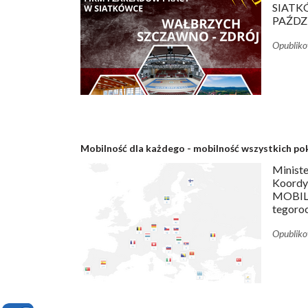
SIATK
PAŹDZ
Opublik
Mobilność dla każdego - mobilność wszystkich po
Ministe
Koord
MOBILN
tegoroc
Opublik