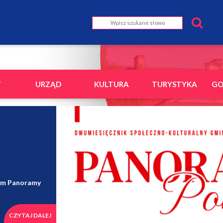
T
URZĄD
KULTURA
TURYSTYKA
GO
em Panoramy
CZYTAJ DALEJ