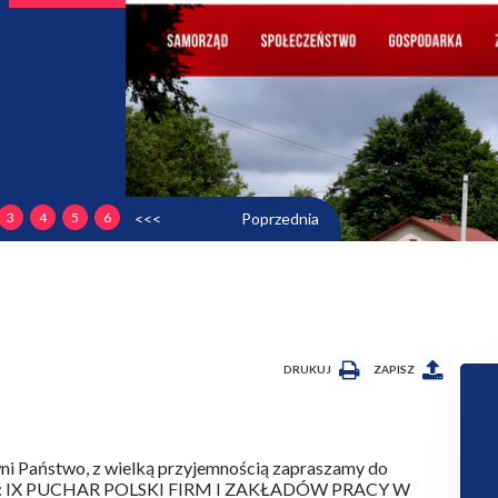
3
4
5
6
<<<
Poprzednia
DRUKUJ
ZAPISZ
i Państwo, z wielką przyjemnością zapraszamy do
u: IX PUCHAR POLSKI FIRM I ZAKŁADÓW PRACY W