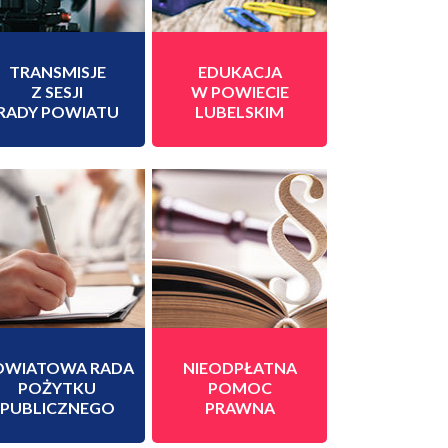
TRANSMISJE
EDUKACJA
Z SESJI
W POWIECIE
RADY POWIATU
LUBELSKIM
OWIATOWA RADA
NIEODPŁATNA
POŻYTKU
POMOC
PUBLICZNEGO
PRAWNA