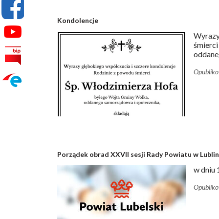
Kondolencje
Wyrazy
śmierci
oddaneg
Opublik
Porządek obrad XXVII sesji Rady Powiatu w Lublin
w dniu 
Opublik