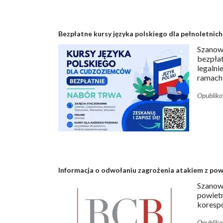
Bezpłatne kursy języka polskiego dla pełnoletnic
Szanow
bezpłat
legalni
ramach 
Opublik
Informacja o odwołaniu zagrożenia atakiem z pow
Szanown
powietr
korespo
Opublik