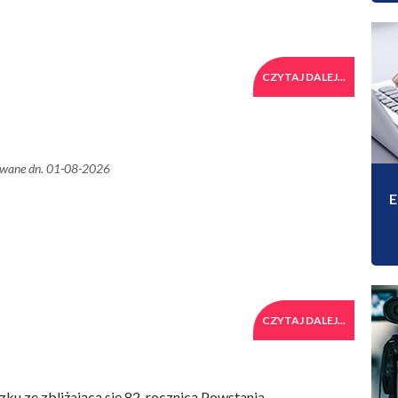
CZYTAJ DALEJ...
owane dn. 01-08-2026
CZYTAJ DALEJ...
ku ze zbliżającą się 82. rocznicą Powstania