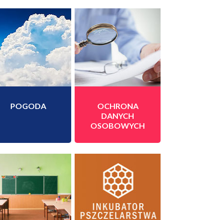
POGODA
OCHRONA
DANYCH
OSOBOWYCH